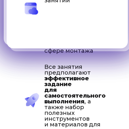
занятий
Преподаватели
курса
выпустили
около 1200
студентов
,
многие
из которых
успешно
работают в
сфере монтажа
Все занятия
предполагают
эффективное
задание
для
самостоятельного
выполнения
,
а
также набор
полезных
инструментов
и материалов для