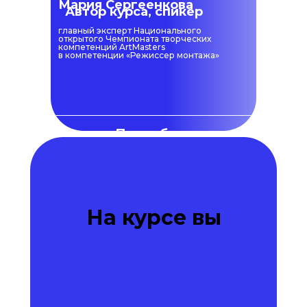
Мария Сергеенкова
Автор курса, спикер
главный эксперт Национального
открытого Чемпионата творческих
компетенций ArtMasters
в компетенции «Режиссер монтажа»
Подробнее
Наши преимущества
На курсе вы
Знания и опыт
для участия в
Чемпионате