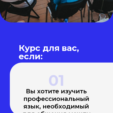
Курс для вас,
если:
01
Вы хотите изучить
профессиональный
Наши ценности
язык, необходимый
Наши
цели