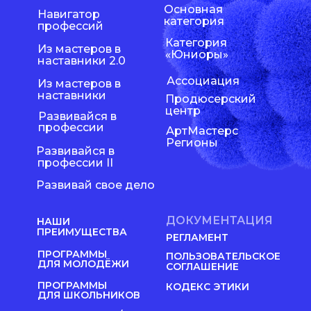
Основная
Навигатор
категория
профессий
Категория
Из мастеров в
«Юниоры»
наставники 2.0
Ассоциация
Из мастеров в
наставники
Продюсерский
центр
Развивайся в
профессии
АртМастерс
Регионы
Развивайся в
профессии II
Развивай свое дело
ДОКУМЕНТАЦИЯ
НАШИ
ПРЕИМУЩЕСТВА
РЕГЛАМЕНТ
ПРОГРАММЫ
ПОЛЬЗОВАТЕЛЬСКОЕ
ДЛЯ МОЛОДЁЖИ
СОГЛАШЕНИЕ
ПРОГРАММЫ
КОДЕКС ЭТИКИ
ДЛЯ ШКОЛЬНИКОВ