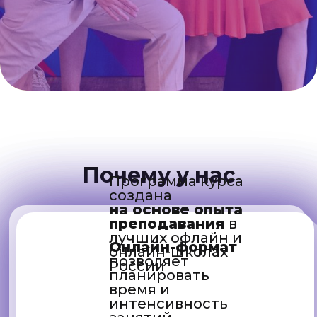
Почему у нас
Программа курса
создана
на основе опыта
преподавания
в
лучших офлайн и
Онлайн-формат
онлайн-школах
позволяет
России
планировать
время и
интенсивность