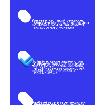
Опытные эксперты
в разных
компетенциях
Узнаете
,
кто такой режиссер
Освоите
основные принципы
монтажа и чем он занимается
комфортного монтажа
Удобный формат,
доступно в любой
точке мира, где
есть интернет
Реальная практика
и портфолио
Поймёте
,
какие задачи стоят
Поймете
,
как нужно снимать,
перед режиссером монтажа,
чтобы избежать сложностей
особенности его работы
при монтаже
Шанс выйграть
офлайн-обучение
Разберётесь
в терминологии,
Освоите
Узнаете
,
как монтаж влияет
основные приемы