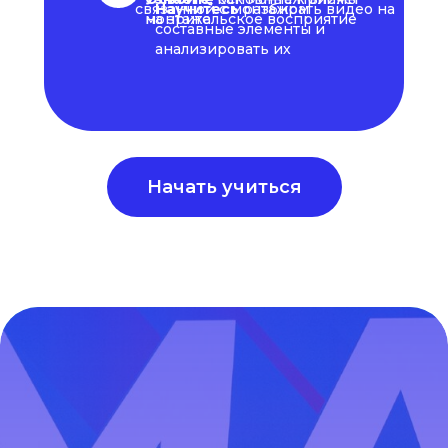
связанной с монтажом
Научитесь
Возможно стать
разбирать видео на
монтажа
на зрительское восприятие
составные элементы и
частью
анализировать их
сообщества
ArtMasters
Начать учиться