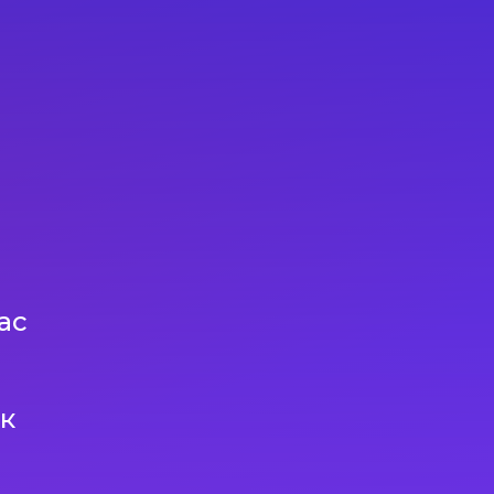
ас
ок