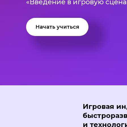
«Введение в игровую сцен
Начать учиться
Игровая ин
быстроразв
и технолог