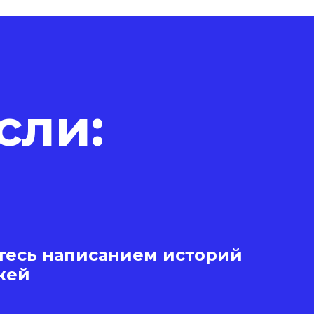
сли:
тесь написанием историй
жей