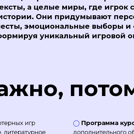
тексты, а целые миры, где игрок 
истории. Они придумывают перс
весты, эмоциональные выборы и
формируя уникальный игровой о
ажно, пото
терных игр
◯
Программа кур
, литературное
дополнительного о