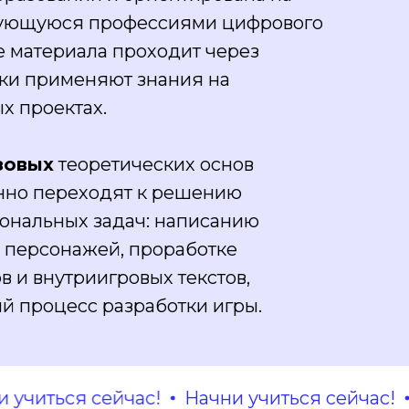
сующуюся профессиями цифрового
е материала проходит через
ики применяют знания на
х проектах.
зовых
теоретических основ
нно переходят к решению
ональных задач: написанию
 персонажей, проработке
 и внутриигровых текстов,
й процесс разработки игры.
ться сейчас!
Начни учиться сейчас!
Нач