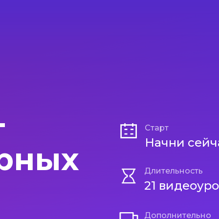
т
Старт
Начни сейч
рных
Длительность
21 видеоур
Дополнительно