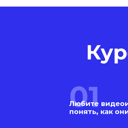
Кур
01
Любите видеои
понять, как он