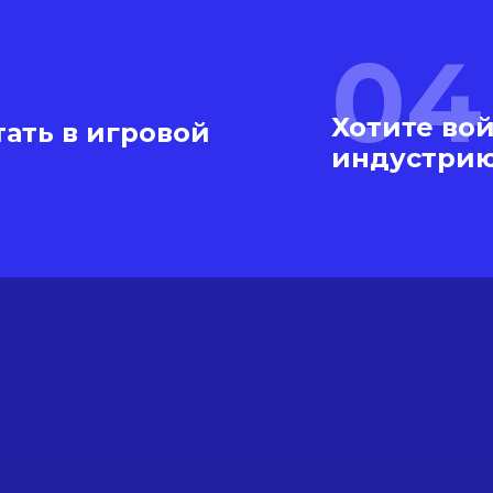
04
Хотите во
ать в игровой
индустри