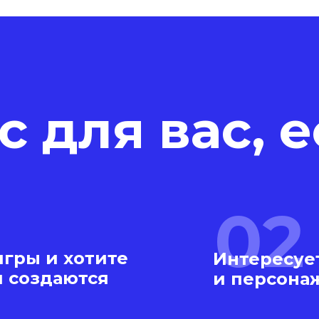
с для вас, е
02
гры и хотите
Интересуе
и создаются
и персона