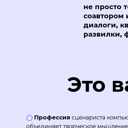
не просто 
соавтором 
диалоги, к
развилки, 
Это в
◯
Профессия
сценариста компью
объединяет творческое мышление