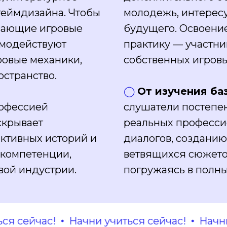
геймдизайна. Чтобы
молодежь, интере
ывающие игровые
будущего. Освоени
имодействуют
практику — участн
гровые механики,
собственных игровы
остранство.
◯
От изучения ба
рофессией
слушатели постепе
скрывает
реальных професси
активных историй и
диалогов, созданию
 компетенции,
ветвящихся сюжетов
вой индустрии.
погружаясь в полны
ейчас!
Начни учиться сейчас!
Начни учи