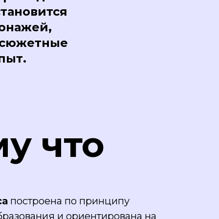
становится
онажей,
 сюжетные
пыт.
му что
са
построена по принципу
бразования и ориентирована на