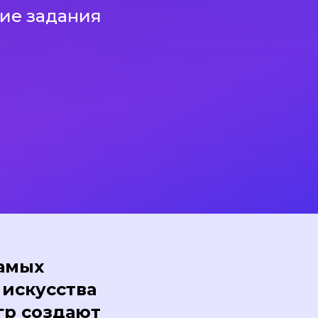
ие задания
самых
искусства
гр создают